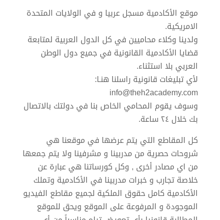
موقع الأكادمية مسجل عربيا و في الولايات المتحدة
الامريكية.
ولدينا وكلاء محاميين في كل الدول العربية لمتابعة
قضايا الأكادمية القانونية في جميع دول الوطن
العربي بلا استثناء.
لأي تبليغات قانونية راسلنا هنـا:
info@theh2academy.com
وسوف يقوم المحامي الخاص بنا في دولتك بالاتصال
بك خلال ٢٤ ساعة.
كل المقاطع التي يتم عرضها في موقعنا هي
شروحات حصرية من مدربينا و مشرفينا ولا يتم جمعها
من اي مصادر أخرى , وكل كورساتنا هي عبارة عن
خلاصة تجارب و خبرات مدربينا في الأكادمية وتملك
الأكادمية كامل حقوق الملكية لجميع مقاطع الفيديو
الموجودة و المرفوعة على الموقع ويحق للموقع
المطالبة قانونيا بأي تعويض تراه مناسباً من أي